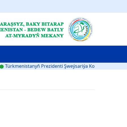
rk­me­nis­ta­nyň Prezidenti Şweý­sa­ri­ýa Kon­fe­de­ra­si­ýa­sy­nyň wi