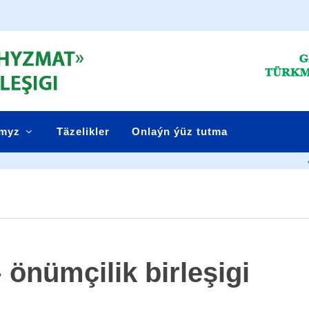
ymyz
Täzelikler
Onlaýn ýüz tutma
Tü
önümçilik birleşigi