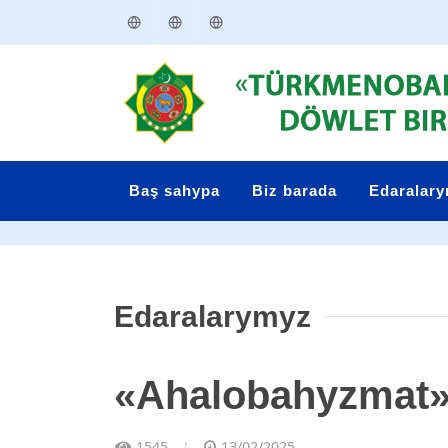
Türkmençe
English
Русский
Baş sahypa
Biz barada
Edaralar
Edaralarymyz
«Ahalobahyzmat» 
1545
13/02/2025