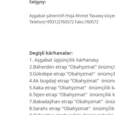
Salgysy:
Aşgabat şäheriniň Hoja Ahmet Ýasawy köçesi
Telefon(+99312)760572 Faks:760572
Degişli kärhanalar:
1. Aşgabat üpjünçilik kärhanasy
2.Bäherden etrap "
Obahyzmat" önümçil
3.Gökdepe etrap
"
Obahyzmat"
önümçil
4.Ak bugdaý etrap
"
Obahyzmat"
önümçi
5.Kaka etrap
"
Obahyzmat"
önümçilik k
6.Tejen etrap
"
Obahyzmat"
önümçilik k
7.Babadaýhan etrap
"
Obahyzmat"
önüm
8.Sarahs etrap
"
Obahyzmat"
önümçilik