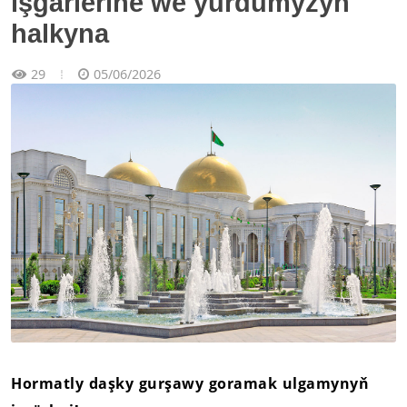
işgärlerine we ýurdumyzyň
halkyna
29
05/06/2026
Hormatly daşky gurşawy goramak ulgamynyň