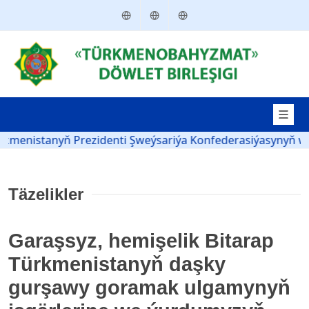
Türkmençe
English
Русский
is­ta­nyň Prezidenti Şweý­sa­ri­ýa Kon­fe­de­ra­si­ýa­sy­nyň wi­se-pre
Täzelikler
Garaşsyz, hemişelik Bitarap
Türkmenistanyň daşky
gurşawy goramak ulgamynyň