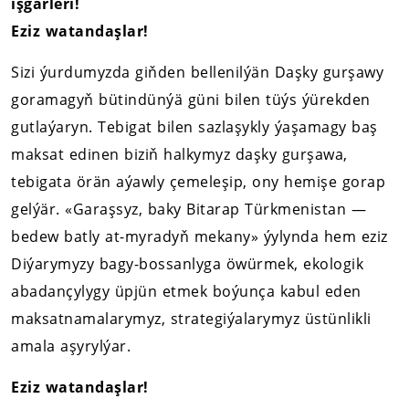
işgärleri!
Eziz watandaşlar!
Sizi ýurdumyzda giňden bellenilýän Daşky gurşawy
goramagyň bütindünýä güni bilen tüýs ýürekden
gutlaýaryn. Tebigat bilen sazlaşykly ýaşamagy baş
maksat edinen biziň halkymyz daşky gurşawa,
tebigata örän aýawly çemeleşip, ony hemişe gorap
gelýär. «Garaşsyz, baky Bitarap Türkmenistan —
bedew batly at-myradyň mekany» ýylynda hem eziz
Diýarymyzy bagy-bossanlyga öwürmek, ekologik
abadançylygy üpjün etmek boýunça kabul eden
maksatnamalarymyz, strategiýalarymyz üstünlikli
amala aşyrylýar.
Eziz watandaşlar!