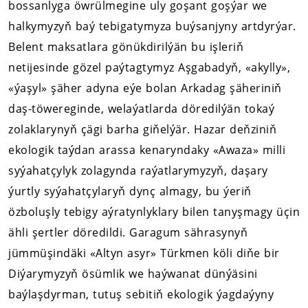
bossanlyga öwrülmegine uly goşant goşýar we
halkymyzyň baý tebigatymyza buýsanjyny artdyrýar.
Belent maksatlara gönükdirilýän bu işleriň
netijesinde gözel paýtagtymyz Aşgabadyň, «akylly»,
«ýaşyl» şäher adyna eýe bolan Arkadag şäheriniň
daş-töwereginde, welaýatlarda döredilýän tokaý
zolaklarynyň çägi barha giňelýär. Hazar deňziniň
ekologik taýdan arassa kenaryndaky «Awaza» milli
syýahatçylyk zolagynda raýatlarymyzyň, daşary
ýurtly syýahatçylaryň dynç almagy, bu ýeriň
özboluşly tebigy aýratynlyklary bilen tanyşmagy üçin
ähli şertler döredildi. Garagum sährasynyň
jümmüşindäki «Altyn asyr» Türkmen köli diňe bir
Diýarymyzyň ösümlik we haýwanat dünýäsini
baýlaşdyrman, tutuş sebitiň ekologik ýagdaýyny