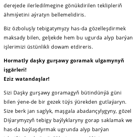
derejede ilerledilmegine gönükdirilen teklipleriň
ähmiýetini aýratyn bellemelidiris.
Biz özboluşly tebigatymyzy has-da gözelleşdirmek
maksady bilen, geljekde hem bu ugurda alyp barýan
işlerimizi üstünlikli dowam etdireris.
Hormatly daşky gurşawy goramak ulgamynyň
işgärleri!
Eziz watandaşlar!
Sizi Daşky gurşawy goramagyň bütindünýä güni
bilen ýene-de bir gezek tüýs ýürekden gutlaýaryn.
Size berk jan saglyk, maşgala abadançylygyny, gözel
Diýarymyzyň tebigy baýlyklaryny gorap saklamak we
has-da baýlaşdyrmak ugrunda alyp barýan