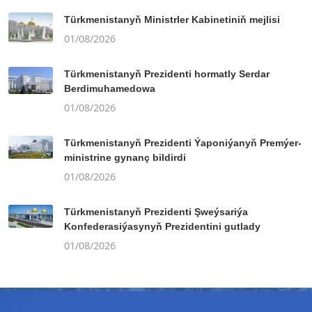
Türkmenistanyň Ministrler Kabinetiniň mejlisi
01/08/2026
Türkmenistanyň Prezidenti hormatly Serdar
Berdimuhamedowa
01/08/2026
Türkmenistanyň Prezidenti Ýaponiýanyň Premýer-
ministrine gynanç bildirdi
01/08/2026
Türkmenistanyň Prezidenti Şweýsariýa
Konfederasiýasynyň Prezidentini gutlady
01/08/2026