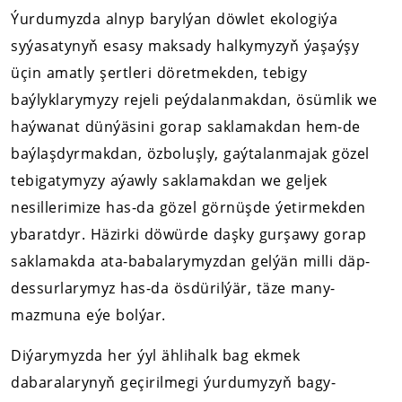
Ýurdumyzda alnyp barylýan döwlet ekologiýa
syýasatynyň esasy maksady halkymyzyň ýaşaýşy
üçin amatly şertleri döretmekden, tebigy
baýlyklarymyzy rejeli peýdalanmakdan, ösümlik we
haýwanat dünýäsini gorap saklamakdan hem-de
baýlaşdyrmakdan, özboluşly, gaýtalanmajak gözel
tebigatymyzy aýawly saklamakdan we geljek
nesillerimize has-da gözel görnüşde ýetirmekden
ybaratdyr. Häzirki döwürde daşky gurşawy gorap
saklamakda ata-babalarymyzdan gelýän milli däp-
dessurlarymyz has-da ösdürilýär, täze many-
mazmuna eýe bolýar.
Diýarymyzda her ýyl ählihalk bag ekmek
dabaralarynyň geçirilmegi ýurdumyzyň bagy-