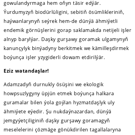
gowulandyrmaga hem oňyn täsir edýär.
Ýurdumyzyň biodürlüligini, sebitiň ösümlikleriniň,
haýwanlarynyň seýrek hem-de dünýä ähmiýetli
endemik görnüşlerini gorap saklamakda netijeli işler
alnyp barylýar. Daşky gurşawy goramak ulgamynyň
kanunçylyk binýadyny berkitmek we kämilleşdirmek
boýunça işler yzygiderli dowam etdirilýär.
Eziz watandaşlar!
Adamzadyň durnukly ösüşini we ekologik
howpsuzlygyny üpjün etmek boýunça halkara
guramalar bilen ýola goýlan hyzmatdaşlyk uly
ähmiýete eýedir. Şu nukdaýnazardan, dünýä
jemgyýetçiliginiň daşky gurşawy goramagyň
meselelerini çözmäge gönükdirilen tagallalaryna