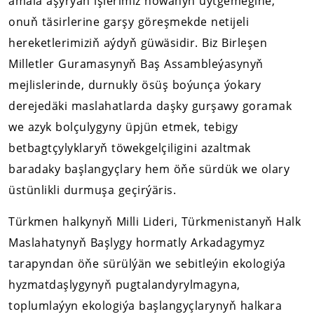
amala aşyrýan işlerimiz howanyň üýtgemegine,
onuň täsirlerine garşy göreşmekde netijeli
hereketlerimiziň aýdyň güwäsidir. Biz Birleşen
Milletler Guramasynyň Baş Assambleýasynyň
mejlislerinde, durnukly ösüş boýunça ýokary
derejedäki maslahatlarda daşky gurşawy goramak
we azyk bolçulygyny üpjün etmek, tebigy
betbagtçylyklaryň töwekgelçiligini azaltmak
baradaky başlangyçlary hem öňe sürdük we olary
üstünlikli durmuşa geçirýäris.
Türkmen halkynyň Milli Lideri, Türkmenistanyň Halk
Maslahatynyň Başlygy hormatly Arkadagymyz
tarapyndan öňe sürülýän we sebitleýin ekologiýa
hyzmatdaşlygynyň pugtalandyrylmagyna,
toplumlaýyn ekologiýa başlangyçlarynyň halkara