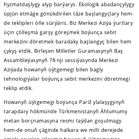
hyzmatdaşlygy alyp barýarys. Ekologik abadançylygy
üpjün etmäge gönükdirilen täze başlangyçlary hem-
de teklipleri öňe sürýäris. Biz Merkezi Aziýa ýurtlary
üçin çölleşmä garşy göreşmek boýunça sebit
merkezini döretmek baradaky başlangyç bilen hem
çykyş etdik. Birleşen Milletler Guramasynyň Baş
Assambleýasynyň 78-nji sessiýasynda Merkezi
Aziýada howanyň üýtgemegi bilen bagly
tehnologiýalar boýunça sebit merkezini döretmegi
teklip etdik.
Howanyň üýtgemegi boýunça Pariž ylalaşygynyň
tarapdary hökmünde Türkmenistanyň Ählumumy
metan borçnamasyna resmi taýdan goşulmagy
hem-de onuň çäginde halkara we milli derejede