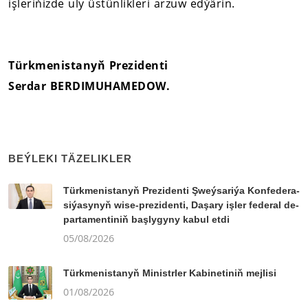
işleriňizde uly üstünlikleri arzuw edýärin.
Türkmenistanyň Prezidenti
Serdar BERDIMUHAMEDOW.
BEÝLEKI TÄZELIKLER
Türk­me­nis­ta­nyň Prezidenti Şweý­sa­ri­ýa Kon­fe­de­ra­
si­ýa­sy­nyň wi­se-prezidenti, Da­şa­ry iş­ler fe­de­ral de­
par­ta­men­ti­niň baş­ly­gy­ny ka­bul et­di
05/08/2026
Türkmenistanyň Ministrler Kabinetiniň mejlisi
01/08/2026