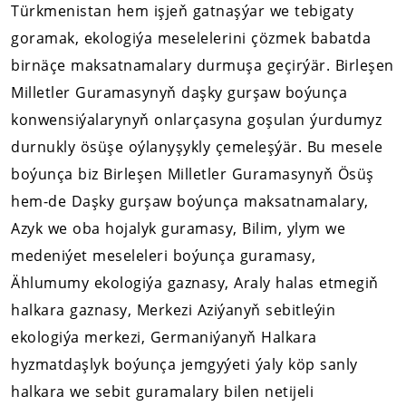
Türkmenistan hem işjeň gatnaşýar we tebigaty
goramak, ekologiýa meselelerini çözmek babatda
birnäçe maksatnamalary durmuşa geçirýär. Birleşen
Milletler Guramasynyň daşky gurşaw boýunça
konwensiýalarynyň onlarçasyna goşulan ýurdumyz
durnukly ösüşe oýlanyşykly çemeleşýär. Bu mesele
boýunça biz Birleşen Milletler Guramasynyň Ösüş
hem-de Daşky gurşaw boýunça maksatnamalary,
Azyk we oba hojalyk guramasy, Bilim, ylym we
medeniýet meseleleri boýunça guramasy,
Ählumumy ekologiýa gaznasy, Araly halas etmegiň
halkara gaznasy, Merkezi Aziýanyň sebitleýin
ekologiýa merkezi, Germaniýanyň Halkara
hyzmatdaşlyk boýunça jemgyýeti ýaly köp sanly
halkara we sebit guramalary bilen netijeli